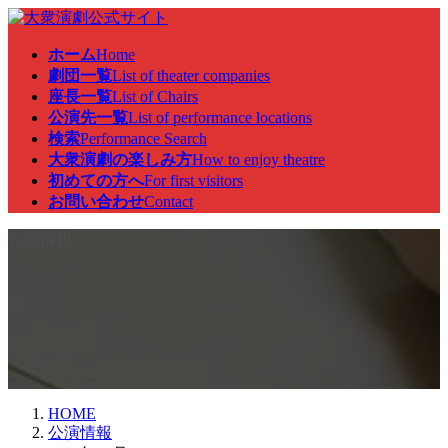
コ
ナ
ン
ビ
ホーム
Home
テ
ゲ
劇団一覧
List of theater companies
ン
ー
座長一覧
List of Chairs
ツ
シ
公演先一覧
List of performance locations
へ
ョ
検索
Performance Search
ス
ン
大衆演劇の楽しみ方
How to enjoy theatre
キ
に
初めての方へ
For first visitors
ッ
移
お問い合わせ
Contact
プ
動
公演情報
HOME
公演情報