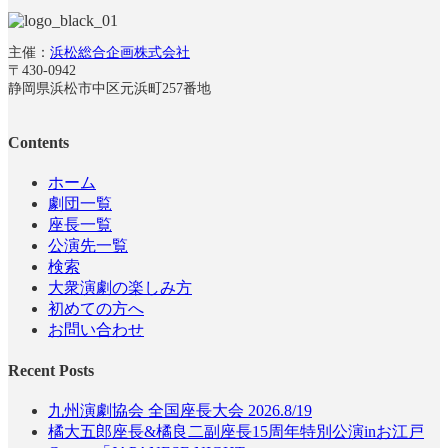
主催：
浜松総合企画株式会社
〒430-0942
静岡県浜松市中区元浜町257番地
Contents
ホーム
劇団一覧
座長一覧
公演先一覧
検索
大衆演劇の楽しみ方
初めての方へ
お問い合わせ
Recent Posts
九州演劇協会 全国座長大会 2026.8/19
橘大五郎座長&橘良二副座長15周年特別公演inお江戸