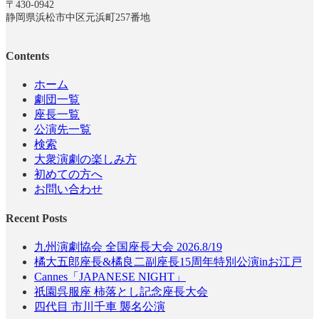
〒430-0942
静岡県浜松市中区元浜町257番地
Contents
ホーム
劇団一覧
座長一覧
公演先一覧
検索
大衆演劇の楽しみ方
初めての方へ
お問い合わせ
Recent Posts
九州演劇協会 全国座長大会 2026.8/19
橘大五郎座長&橘良二副座長15周年特別公演inお江戸
Cannes「JAPANESE NIGHT」
祇園呉服座 柿落とし記念座長大会
四代目 市川千車 襲名公演