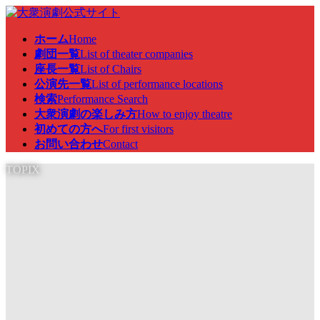
コ
ナ
ン
ビ
ホーム
Home
テ
ゲ
劇団一覧
List of theater companies
ン
ー
座長一覧
List of Chairs
ツ
シ
公演先一覧
List of performance locations
へ
ョ
検索
Performance Search
ス
ン
大衆演劇の楽しみ方
How to enjoy theatre
キ
に
初めての方へ
For first visitors
ッ
移
お問い合わせ
Contact
プ
動
TOPIX