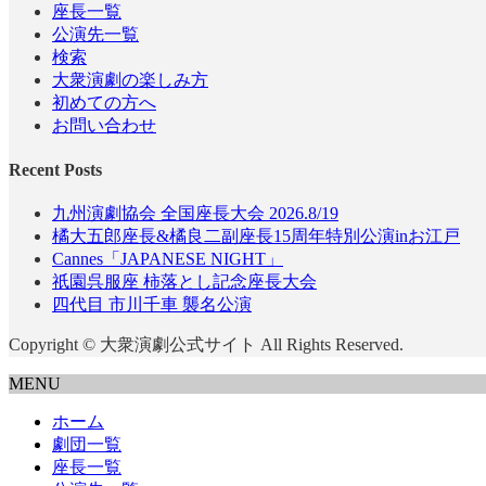
座長一覧
公演先一覧
検索
大衆演劇の楽しみ方
初めての方へ
お問い合わせ
Recent Posts
九州演劇協会 全国座長大会 2026.8/19
橘大五郎座長&橘良二副座長15周年特別公演inお江戸
Cannes「JAPANESE NIGHT」
祇園呉服座 柿落とし記念座長大会
四代目 市川千車 襲名公演
Copyright © 大衆演劇公式サイト All Rights Reserved.
MENU
ホーム
劇団一覧
座長一覧