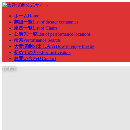
コ
ナ
ン
ビ
ホーム
Home
テ
ゲ
劇団一覧
List of theater companies
ン
ー
座長一覧
List of Chairs
ツ
シ
公演先一覧
List of performance locations
へ
ョ
検索
Performance Search
ス
ン
大衆演劇の楽しみ方
How to enjoy theatre
キ
に
初めての方へ
For first visitors
ッ
移
お問い合わせ
Contact
プ
動
TOPIX