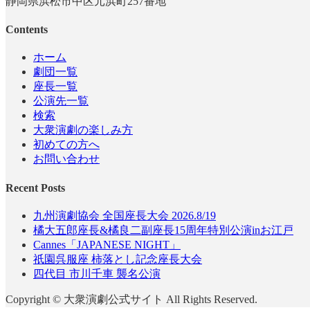
静岡県浜松市中区元浜町257番地
Contents
ホーム
劇団一覧
座長一覧
公演先一覧
検索
大衆演劇の楽しみ方
初めての方へ
お問い合わせ
Recent Posts
九州演劇協会 全国座長大会 2026.8/19
橘大五郎座長&橘良二副座長15周年特別公演inお江戸
Cannes「JAPANESE NIGHT」
祇園呉服座 柿落とし記念座長大会
四代目 市川千車 襲名公演
Copyright © 大衆演劇公式サイト All Rights Reserved.