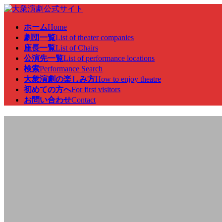
コ
ナ
ン
ビ
ホーム
Home
テ
ゲ
劇団一覧
List of theater companies
ン
ー
座長一覧
List of Chairs
ツ
シ
公演先一覧
List of performance locations
へ
ョ
検索
Performance Search
ス
ン
大衆演劇の楽しみ方
How to enjoy theatre
キ
に
初めての方へ
For first visitors
ッ
移
お問い合わせ
Contact
プ
動
公演先一覧