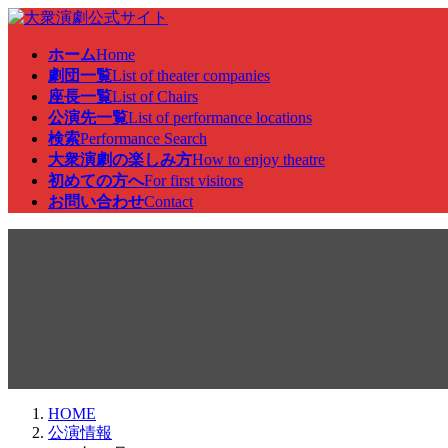
コ
ナ
ン
ビ
ホーム
Home
テ
ゲ
劇団一覧
List of theater companies
ン
ー
座長一覧
List of Chairs
ツ
シ
公演先一覧
List of performance locations
へ
ョ
検索
Performance Search
ス
ン
大衆演劇の楽しみ方
How to enjoy theatre
キ
に
初めての方へ
For first visitors
ッ
移
お問い合わせ
Contact
プ
動
公演情報
HOME
公演情報