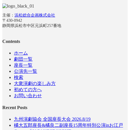
主催：
浜松総合企画株式会社
〒430-0942
静岡県浜松市中区元浜町257番地
Contents
ホーム
劇団一覧
座長一覧
公演先一覧
検索
大衆演劇の楽しみ方
初めての方へ
お問い合わせ
Recent Posts
九州演劇協会 全国座長大会 2026.8/19
橘大五郎座長&橘良二副座長15周年特別公演inお江戸