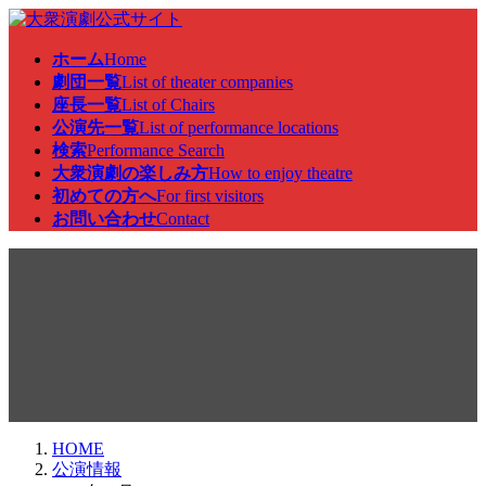
コ
ナ
ン
ビ
ホーム
Home
テ
ゲ
劇団一覧
List of theater companies
ン
ー
座長一覧
List of Chairs
ツ
シ
公演先一覧
List of performance locations
へ
ョ
検索
Performance Search
ス
ン
大衆演劇の楽しみ方
How to enjoy theatre
キ
に
初めての方へ
For first visitors
ッ
移
お問い合わせ
Contact
プ
動
公演情報
HOME
公演情報