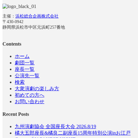
主催：
浜松総合企画株式会社
〒430-0942
静岡県浜松市中区元浜町257番地
Contents
ホーム
劇団一覧
座長一覧
公演先一覧
検索
大衆演劇の楽しみ方
初めての方へ
お問い合わせ
Recent Posts
九州演劇協会 全国座長大会 2026.8/19
橘大五郎座長&橘良二副座長15周年特別公演inお江戸