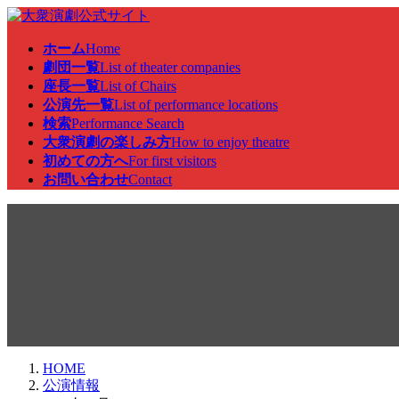
コ
ナ
ン
ビ
ホーム
Home
テ
ゲ
劇団一覧
List of theater companies
ン
ー
座長一覧
List of Chairs
ツ
シ
公演先一覧
List of performance locations
へ
ョ
検索
Performance Search
ス
ン
大衆演劇の楽しみ方
How to enjoy theatre
キ
に
初めての方へ
For first visitors
ッ
移
お問い合わせ
Contact
プ
動
公演情報
HOME
公演情報