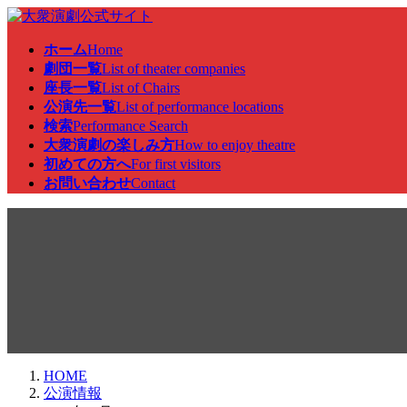
コ
ナ
ン
ビ
ホーム
Home
テ
ゲ
劇団一覧
List of theater companies
ン
ー
座長一覧
List of Chairs
ツ
シ
公演先一覧
List of performance locations
へ
ョ
検索
Performance Search
ス
ン
大衆演劇の楽しみ方
How to enjoy theatre
キ
に
初めての方へ
For first visitors
ッ
移
お問い合わせ
Contact
プ
動
公演情報
HOME
公演情報