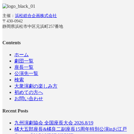
主催：
浜松総合企画株式会社
〒430-0942
静岡県浜松市中区元浜町257番地
Contents
ホーム
劇団一覧
座長一覧
公演先一覧
検索
大衆演劇の楽しみ方
初めての方へ
お問い合わせ
Recent Posts
九州演劇協会 全国座長大会 2026.8/19
橘大五郎座長&橘良二副座長15周年特別公演inお江戸