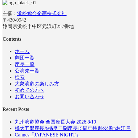
主催：
浜松総合企画株式会社
〒430-0942
静岡県浜松市中区元浜町257番地
Contents
ホーム
劇団一覧
座長一覧
公演先一覧
検索
大衆演劇の楽しみ方
初めての方へ
お問い合わせ
Recent Posts
九州演劇協会 全国座長大会 2026.8/19
橘大五郎座長&橘良二副座長15周年特別公演inお江戸
Cannes「JAPANESE NIGHT」