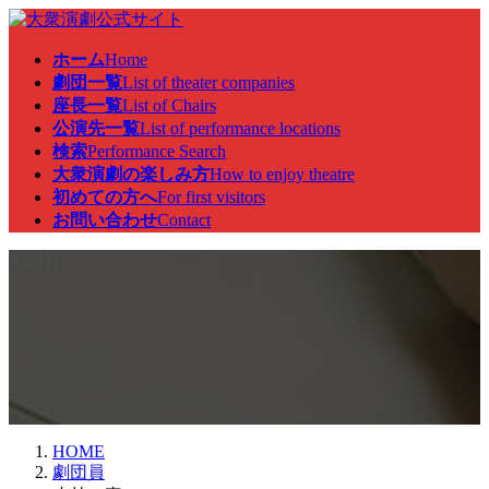
コ
ナ
ン
ビ
ホーム
Home
テ
ゲ
劇団一覧
List of theater companies
ン
ー
座長一覧
List of Chairs
ツ
シ
公演先一覧
List of performance locations
へ
ョ
検索
Performance Search
ス
ン
大衆演劇の楽しみ方
How to enjoy theatre
キ
に
初めての方へ
For first visitors
ッ
移
お問い合わせ
Contact
プ
動
劇団員
HOME
劇団員