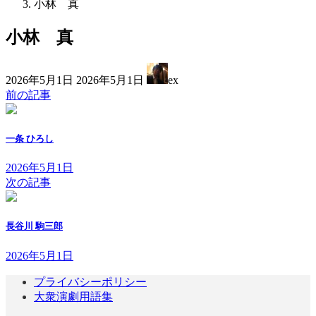
小林 真
小林 真
最
2026年5月1日
2026年5月1日
ex
終
前の記事
更
新
日
一条 ひろし
時
:
2026年5月1日
次の記事
長谷川 駒三郎
2026年5月1日
プライバシーポリシー
大衆演劇用語集