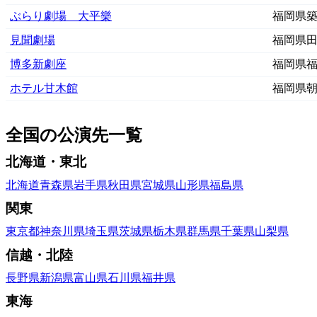
ぶらり劇場 大平樂
福岡県
見聞劇場
福岡県
博多新劇座
福岡県
ホテル甘木館
福岡県
全国の公演先一覧
北海道・東北
北海道
青森県
岩手県
秋田県
宮城県
山形県
福島県
関東
東京都
神奈川県
埼玉県
茨城県
栃木県
群馬県
千葉県
山梨県
信越・北陸
長野県
新潟県
富山県
石川県
福井県
東海