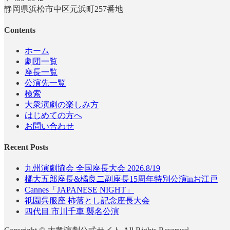
静岡県浜松市中区元浜町257番地
Contents
ホーム
劇団一覧
座長一覧
公演先一覧
検索
大衆演劇の楽しみ方
はじめての方へ
お問い合わせ
Recent Posts
九州演劇協会 全国座長大会 2026.8/19
橘大五郎座長&橘良二副座長15周年特別公演inお江戸
Cannes「JAPANESE NIGHT」
祇園呉服座 柿落とし記念座長大会
四代目 市川千車 襲名公演