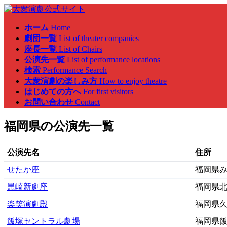
ホーム
Home
劇団一覧
List of theater companies
座長一覧
List of Chairs
公演先一覧
List of performance locations
検索
Performance Search
大衆演劇の楽しみ方
How to enjoy theatre
はじめての方へ
For first visitors
お問い合わせ
Contact
福岡県の公演先一覧
公演先名
住所
せたか座
福岡県み
黒崎新劇座
福岡県北
楽笑演劇殿
福岡県久
飯塚セントラル劇場
福岡県飯