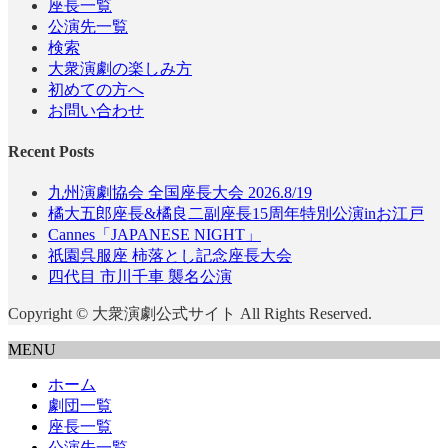
座長一覧
公演先一覧
検索
大衆演劇の楽しみ方
初めての方へ
お問い合わせ
Recent Posts
九州演劇協会 全国座長大会 2026.8/19
橘大五郎座長&橘良二副座長15周年特別公演inお江戸
Cannes「JAPANESE NIGHT」
祇園呉服座 柿落とし記念座長大会
四代目 市川千車 襲名公演
Copyright © 大衆演劇公式サイト All Rights Reserved.
MENU
ホーム
劇団一覧
座長一覧
公演先一覧