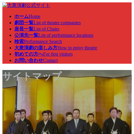
コ
ナ
ン
ビ
ホーム
Home
テ
ゲ
劇団一覧
List of theater companies
ン
ー
座長一覧
List of Chairs
ツ
シ
公演先一覧
List of performance locations
へ
ョ
検索
Performance Search
ス
ン
大衆演劇の楽しみ方
How to enjoy theatre
キ
に
初めての方へ
For first visitors
ッ
移
お問い合わせ
Contact
プ
動
サイトマップ