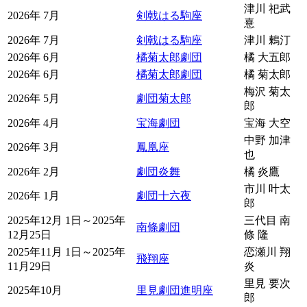
津川 祀武
2026年 7月
剣戟はる駒座
憙
2026年 7月
剣戟はる駒座
津川 鶫汀
2026年 6月
橘菊太郎劇団
橘 大五郎
2026年 6月
橘菊太郎劇団
橘 菊太郎
梅沢 菊太
2026年 5月
劇団菊太郎
郎
2026年 4月
宝海劇団
宝海 大空
中野 加津
2026年 3月
鳳凰座
也
2026年 2月
劇団炎舞
橘 炎鷹
市川 叶太
2026年 1月
劇団十六夜
郎
2025年12月 1日～2025年
三代目 南
南條劇団
12月25日
條 隆
2025年11月 1日～2025年
恋瀬川 翔
飛翔座
11月29日
炎
里見 要次
2025年10月
里見劇団進明座
郎