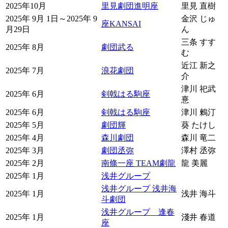
2025年10月
里見劇団進明座
里見 直樹
2025年 9月 1日～2025年 9
金沢 じゅ
座KANSAI
月29日
ん
三条 すす
2025年 8月
劇団武る
む
近江 新之
2025年 7月
浪花劇団
介
津川 祀武
2025年 6月
剣戟はる駒座
憙
2025年 6月
剣戟はる駒座
津川 鶫汀
2025年 5月
劇団輝
葵 たけし
2025年 4月
森川劇団
森川 竜二
2025年 3月
劇団丞弥
澤村 丞弥
2025年 2月
南條一座 TEAM劇龍
龍 美麗
2025年 1月
浅井グループ
浅井グループ 浅井海
2025年 1月
浅井 海斗
斗劇団
浅井グループ 逢春
2025年 1月
淺井 春道
座