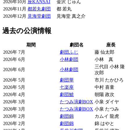
2026年10月
座KANSAI
金沢 じゅん
2026年11月
都若丸劇団
都 若丸
2026年12月
見海堂劇団
見海堂 真之介
過去の公演情報
期間
劇団名
座長
2026年 7月
劇団ふじ
藤 仙太郎
2026年 6月
小林劇団
小林 真
三代目 小林 隆
2026年 6月
小林劇団
次郎
2026年 5月
劇団華
市川 たかひろ
2026年 5月
七楽座
中村 喜童
2026年 4月
劇団鯱
朝陽 政次
2026年 3月
たつみ演劇BOX
小泉 ダイヤ
2026年 3月
たつみ演劇BOX
小泉 たつみ
2026年 2月
劇団錦
カムイ 龍虎
2026年 2月
劇団錦
錦 はやと