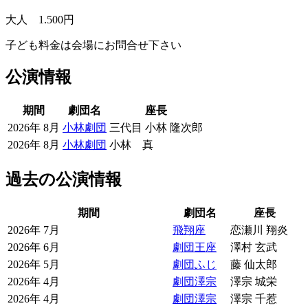
大人 1.500円
子ども料金は会場にお問合せ下さい
公演情報
期間
劇団名
座長
2026年 8月
小林劇団
三代目 小林 隆次郎
2026年 8月
小林劇団
小林 真
過去の公演情報
期間
劇団名
座長
2026年 7月
飛翔座
恋瀬川 翔炎
2026年 6月
劇団王座
澤村 玄武
2026年 5月
劇団ふじ
藤 仙太郎
2026年 4月
劇団澤宗
澤宗 城栄
2026年 4月
劇団澤宗
澤宗 千惹