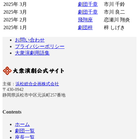
2025年 3月
劇団千章
市川 千鈴
2025年 3月
劇団千章
市川 良二
2025年 2月
飛翔座
恋瀬川 翔炎
2025年 1月
劇団梓
梓 しげき
お問い合わせ
プライバシーポリシー
大衆演劇用語集
主催：
浜松総合企画株式会社
〒430-0942
静岡県浜松市中区元浜町257番地
Contents
ホーム
劇団一覧
座長一覧