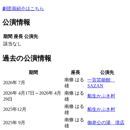
劇団員紹介はこちら
公演情報
期間
座長
公演先
該当なし
過去の公演情報
期間
座長
公演先
南條 はる
一宮芸能館
2026年 7月
雄
SAZAN
2026年 4月17日～2026年 4月
南條 はる
船生かぶき村
29日
雄
南條 はる
2025年12月
船生かぶき村
雄
南條 はる
2025年 9月
御老公の湯 境店
雄