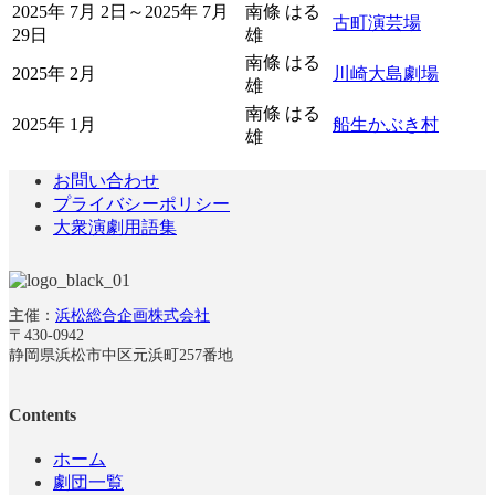
2025年 7月 2日～2025年 7月
南條 はる
古町演芸場
29日
雄
南條 はる
2025年 2月
川崎大島劇場
雄
南條 はる
2025年 1月
船生かぶき村
雄
お問い合わせ
プライバシーポリシー
大衆演劇用語集
主催：
浜松総合企画株式会社
〒430-0942
静岡県浜松市中区元浜町257番地
Contents
ホーム
劇団一覧