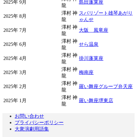
2025年 9月
島田蓬莱座
龍
澤村 神
スパリゾート雄琴あがり
2025年 8月
龍
ゃんせ
澤村 神
2025年 7月
大阪 風竜座
龍
澤村 神
2025年 6月
せら温泉
龍
澤村 神
2025年 4月
掛川蓬莱座
龍
澤村 神
2025年 3月
梅南座
龍
澤村 神
2025年 2月
羅い舞座グループ弁天座
龍
澤村 神
2025年 1月
羅い舞座堺東店
龍
お問い合わせ
プライバシーポリシー
大衆演劇用語集