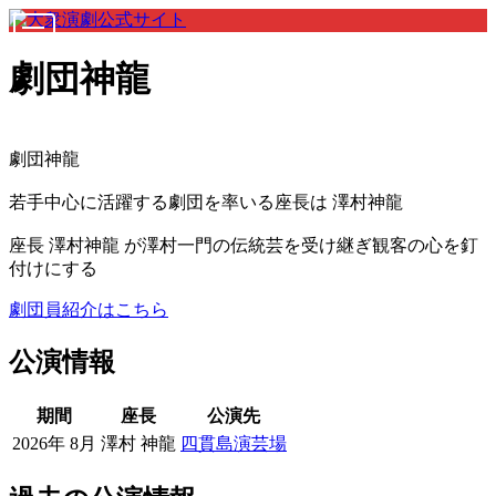
劇団神龍
劇団神龍
若手中心に活躍する劇団を率いる座長は 澤村神龍
座長 澤村神龍 が澤村一門の伝統芸を受け継ぎ観客の心を釘
付けにする
劇団員紹介はこちら
公演情報
期間
座長
公演先
2026年 8月
澤村 神龍
四貫島演芸場