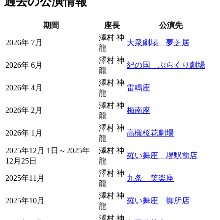
過去の公演情報
期間
座長
公演先
澤村 神
2026年 7月
大衆劇場 夢芝居
龍
澤村 神
2026年 6月
紀の国 ぶらくり劇場
龍
澤村 神
2026年 4月
雷鳴座
龍
澤村 神
2026年 2月
梅南座
龍
澤村 神
2026年 1月
高槻桜花劇場
龍
2025年12月 1日～2025年
澤村 神
羅い舞座 堺駅前店
12月25日
龍
澤村 神
2025年11月
九条 笑楽座
龍
澤村 神
2025年10月
羅い舞座 御所店
龍
澤村 神