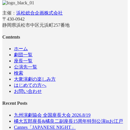
主催：
浜松総合企画株式会社
〒430-0942
静岡県浜松市中区元浜町257番地
Contents
ホーム
劇団一覧
座長一覧
公演先一覧
検索
大衆演劇の楽しみ方
はじめての方へ
お問い合わせ
Recent Posts
九州演劇協会 全国座長大会 2026.8/19
橘大五郎座長&橘良二副座長15周年特別公演inお江戸
Cannes「JAPANESE NIGHT」