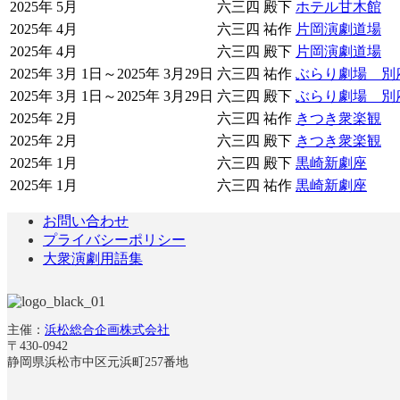
2025年 5月
六三四 殿下
ホテル甘木館
2025年 4月
六三四 祐作
片岡演劇道場
2025年 4月
六三四 殿下
片岡演劇道場
2025年 3月 1日～2025年 3月29日
六三四 祐作
ぶらり劇場 別
2025年 3月 1日～2025年 3月29日
六三四 殿下
ぶらり劇場 別
2025年 2月
六三四 祐作
きつき衆楽観
2025年 2月
六三四 殿下
きつき衆楽観
2025年 1月
六三四 殿下
黒崎新劇座
2025年 1月
六三四 祐作
黒崎新劇座
お問い合わせ
プライバシーポリシー
大衆演劇用語集
主催：
浜松総合企画株式会社
〒430-0942
静岡県浜松市中区元浜町257番地