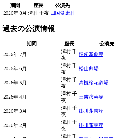
期間
座長
公演先
2026年 8月
澤村 千夜
四国健康村
過去の公演情報
期間
座長
公演先
澤村 千
2026年 7月
博多新劇座
夜
澤村 千
2026年 6月
松山劇場
夜
澤村 千
2026年 5月
高槻桜花劇場
夜
澤村 千
2026年 4月
三吉演芸場
夜
澤村 千
2026年 3月
掛川蓬莱座
夜
澤村 千
2026年 2月
掛川蓬莱座
夜
澤村 千