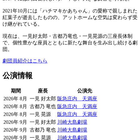
2021年10月には「ハチマキかあちゃん」の愛称で親しまれた
紅葉子が逝去したものの、アットホームな空気は変わらず受
け継がれている。
現在は、一見好太郎・古都乃竜也・一見晃源の三座長体制
で、個性豊かな座員とともに新たな舞台を生み出し続ける劇
団。
劇団員紹介はこちら
公演情報
期間
座長
公演先
2026年 8月
一見 好太郎
阪急庄内 天満座
2026年 8月
古都乃 竜也
阪急庄内 天満座
2026年 8月
一見 晃源
阪急庄内 天満座
2026年 9月
一見 好太郎
川崎大島劇場
2026年 9月
古都乃 竜也
川崎大島劇場
2026年 9月
一見 晃源
川崎大島劇場