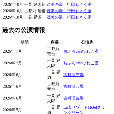
2026年10月
一見 好太郎
茂美の湯 行田もさく座
2026年10月
古都乃 竜也
茂美の湯 行田もさく座
2026年10月
一見 晃源
茂美の湯 行田もさく座
過去の公演情報
期間
座長
公演先
古都乃
2026年 7月
おふろcafeびわこ座
竜也
一見 好
2026年 7月
おふろcafeびわこ座
太郎
一見 晃
2026年 6月
古町演芸場
源
古都乃
2026年 6月
古町演芸場
竜也
一見 好
2026年 6月
古町演芸場
太郎
一見 晃
La楽リゾートHotelグリー
2026年 5月
源
ングリーン