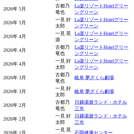
古都乃
La楽リゾートHotelグリー
2026年 5月
竜也
ングリーン
一見 好
La楽リゾートHotelグリー
2026年 5月
太郎
ングリーン
一見 晃
La楽リゾートHotelグリー
2026年 4月
源
ングリーン
古都乃
La楽リゾートHotelグリー
2026年 4月
竜也
ングリーン
一見 好
La楽リゾートHotelグリー
2026年 4月
太郎
ングリーン
古都乃
2026年 3月
岐阜 夢ざくら劇場
竜也
一見 好
2026年 3月
岐阜 夢ざくら劇場
太郎
古都乃
川越湯遊ランド・ホテル
2026年 2月
竜也
三光
一見 好
川越湯遊ランド・ホテル
2026年 2月
太郎
三光
一見 晃
2026年 1月
石岡健康センター