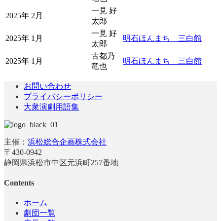
一見 好
2025年 2月
太郎
一見 好
2025年 1月
明石ほんまち 三白館
太郎
古都乃
2025年 1月
明石ほんまち 三白館
竜也
お問い合わせ
プライバシーポリシー
大衆演劇用語集
主催：
浜松総合企画株式会社
〒430-0942
静岡県浜松市中区元浜町257番地
Contents
ホーム
劇団一覧