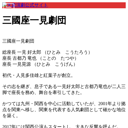
三國座一見劇団
三國座一見劇団
総座長 一見 好太郎 （ひとみ こうたろう）
座長 古都乃 竜也 （ことの たつや）
座長 一見晃源 （ひとみ こうげん）
初代・人見多佳雄と紅葉子が創立。
その志を継ぎ、息子である一見好太郎と古都乃竜也が二人三
脚で座長を務め、舞台を牽引してきた。
かつては九州・関西を中心に活動していたが、2001年より拠
点を関東へ移し、関東を代表する人気劇団として確かな地位
を築く。
2017年には関西公演もスタートし、大きな反響を呼んだ。