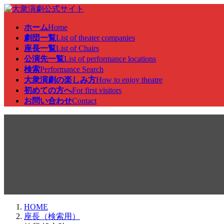
コ
ナ
ン
ビ
ホーム
Home
テ
ゲ
劇団一覧
List of theater companies
ン
ー
座長一覧
List of Chairs
ツ
シ
公演先一覧
List of performance locations
へ
ョ
検索
Performance Search
ス
ン
大衆演劇の楽しみ方
How to enjoy theatre
キ
に
初めての方へ
For first visitors
ッ
移
お問い合わせ
Contact
プ
動
座長（検索用）
HOME
座長（検索用）