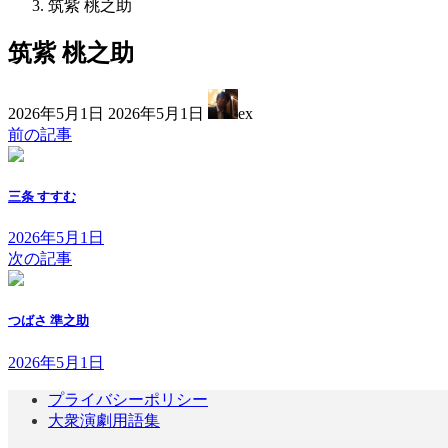
筑紫 桃之助
筑紫 桃之助
最
2026年5月1日
2026年5月1日
ex
終
前の記事
更
新
日
三条 すすむ
時
:
2026年5月1日
次の記事
つばさ 準之助
2026年5月1日
プライバシーポリシー
大衆演劇用語集