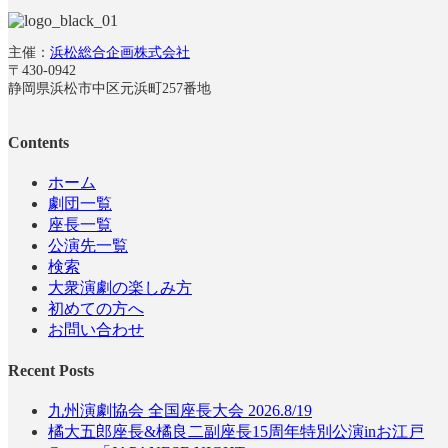
主催：
浜松総合企画株式会社
〒430-0942
静岡県浜松市中区元浜町257番地
Contents
ホーム
劇団一覧
座長一覧
公演先一覧
検索
大衆演劇の楽しみ方
初めての方へ
お問い合わせ
Recent Posts
九州演劇協会 全国座長大会 2026.8/19
橘大五郎座長&橘良二副座長15周年特別公演inお江戸