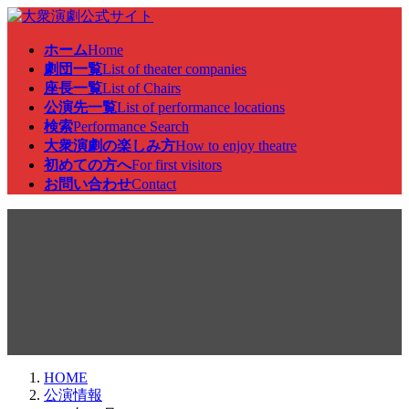
コ
ナ
ン
ビ
ホーム
Home
テ
ゲ
劇団一覧
List of theater companies
ン
ー
座長一覧
List of Chairs
ツ
シ
公演先一覧
List of performance locations
へ
ョ
検索
Performance Search
ス
ン
大衆演劇の楽しみ方
How to enjoy theatre
キ
に
初めての方へ
For first visitors
ッ
移
お問い合わせ
Contact
プ
動
公演情報
HOME
公演情報