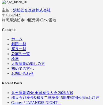
主催：
浜松総合企画株式会社
〒430-0942
静岡県浜松市中区元浜町257番地
Contents
ホーム
劇団一覧
座長一覧
公演先一覧
検索
大衆演劇の楽しみ方
初めての方へ
お問い合わせ
Recent Posts
九州演劇協会 全国座長大会 2026.8/19
橘大五郎座長&橘良二副座長15周年特別公演inお江戸
Cannes「JAPANESE NIGHT」