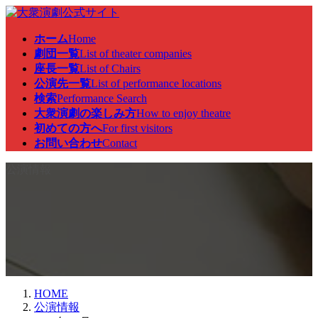
コ
ナ
ン
ビ
ホーム
Home
テ
ゲ
劇団一覧
List of theater companies
ン
ー
座長一覧
List of Chairs
ツ
シ
公演先一覧
List of performance locations
へ
ョ
検索
Performance Search
ス
ン
大衆演劇の楽しみ方
How to enjoy theatre
キ
に
初めての方へ
For first visitors
ッ
移
お問い合わせ
Contact
プ
動
公演情報
HOME
公演情報