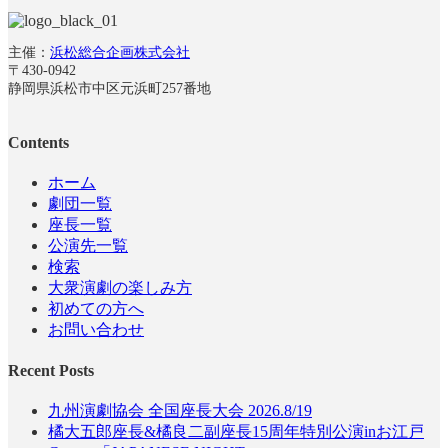
主催：
浜松総合企画株式会社
〒430-0942
静岡県浜松市中区元浜町257番地
Contents
ホーム
劇団一覧
座長一覧
公演先一覧
検索
大衆演劇の楽しみ方
初めての方へ
お問い合わせ
Recent Posts
九州演劇協会 全国座長大会 2026.8/19
橘大五郎座長&橘良二副座長15周年特別公演inお江戸