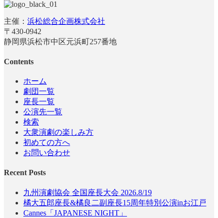
主催：
浜松総合企画株式会社
〒430-0942
静岡県浜松市中区元浜町257番地
Contents
ホーム
劇団一覧
座長一覧
公演先一覧
検索
大衆演劇の楽しみ方
初めての方へ
お問い合わせ
Recent Posts
九州演劇協会 全国座長大会 2026.8/19
橘大五郎座長&橘良二副座長15周年特別公演inお江戸
Cannes「JAPANESE NIGHT」