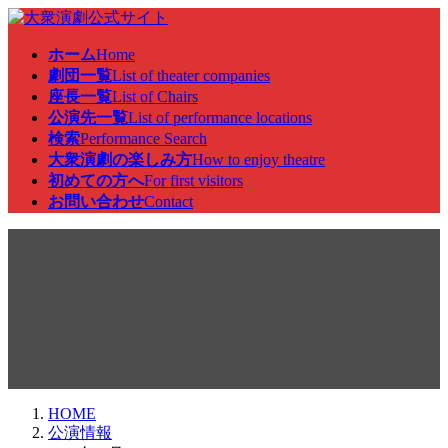
コ
ナ
ン
ビ
ホーム
Home
テ
ゲ
劇団一覧
List of theater companies
ン
ー
座長一覧
List of Chairs
ツ
シ
公演先一覧
List of performance locations
へ
ョ
検索
Performance Search
ス
ン
大衆演劇の楽しみ方
How to enjoy theatre
キ
に
初めての方へ
For first visitors
ッ
移
お問い合わせ
Contact
プ
動
公演情報
HOME
公演情報