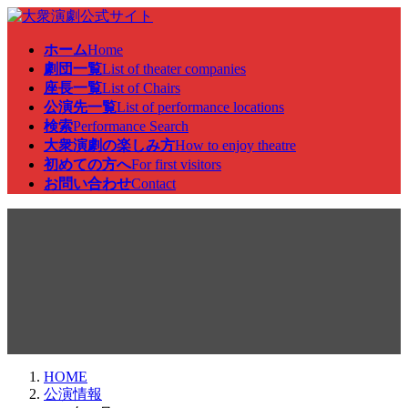
コ
ナ
ン
ビ
ホーム
Home
テ
ゲ
劇団一覧
List of theater companies
ン
ー
座長一覧
List of Chairs
ツ
シ
公演先一覧
List of performance locations
へ
ョ
検索
Performance Search
ス
ン
大衆演劇の楽しみ方
How to enjoy theatre
キ
に
初めての方へ
For first visitors
ッ
移
お問い合わせ
Contact
プ
動
公演情報
HOME
公演情報