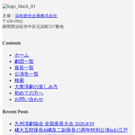
主催：
浜松総合企画株式会社
〒430-0942
静岡県浜松市中区元浜町257番地
Contents
ホーム
劇団一覧
座長一覧
公演先一覧
検索
大衆演劇の楽しみ方
初めての方へ
お問い合わせ
Recent Posts
九州演劇協会 全国座長大会 2026.8/19
橘大五郎座長&橘良二副座長15周年特別公演inお江戸