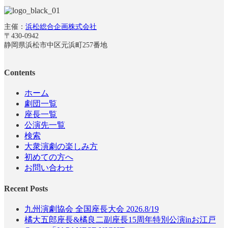
主催：
浜松総合企画株式会社
〒430-0942
静岡県浜松市中区元浜町257番地
Contents
ホーム
劇団一覧
座長一覧
公演先一覧
検索
大衆演劇の楽しみ方
初めての方へ
お問い合わせ
Recent Posts
九州演劇協会 全国座長大会 2026.8/19
橘大五郎座長&橘良二副座長15周年特別公演inお江戸