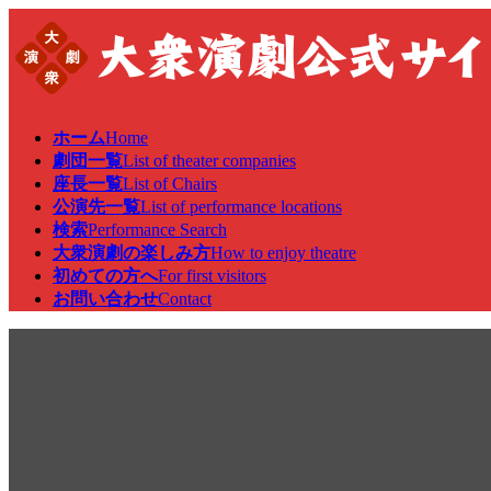
コ
ナ
ン
ビ
テ
ゲ
ン
ー
ツ
シ
へ
ョ
ホーム
Home
ス
ン
劇団一覧
List of theater companies
キ
に
座長一覧
List of Chairs
ッ
移
公演先一覧
List of performance locations
プ
動
検索
Performance Search
大衆演劇の楽しみ方
How to enjoy theatre
初めての方へ
For first visitors
お問い合わせ
Contact
公演情報