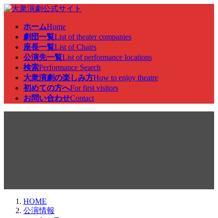
コ
ナ
ン
ビ
ホーム
Home
テ
ゲ
劇団一覧
List of theater companies
ン
ー
座長一覧
List of Chairs
ツ
シ
公演先一覧
List of performance locations
へ
ョ
検索
Performance Search
ス
ン
大衆演劇の楽しみ方
How to enjoy theatre
キ
に
初めての方へ
For first visitors
ッ
移
お問い合わせ
Contact
プ
動
公演情報
HOME
公演情報