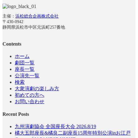
主催：
浜松総合企画株式会社
〒430-0942
静岡県浜松市中区元浜町257番地
Contents
ホーム
劇団一覧
座長一覧
公演先一覧
検索
大衆演劇の楽しみ方
初めての方へ
お問い合わせ
Recent Posts
九州演劇協会 全国座長大会 2026.8/19
橘大五郎座長&橘良二副座長15周年特別公演inお江戸