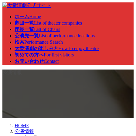
コ
ナ
ン
ビ
ホーム
Home
テ
ゲ
劇団一覧
List of theater companies
ン
ー
座長一覧
List of Chairs
ツ
シ
公演先一覧
List of performance locations
へ
ョ
検索
Performance Search
ス
ン
大衆演劇の楽しみ方
How to enjoy theatre
キ
に
初めての方へ
For first visitors
ッ
移
お問い合わせ
Contact
プ
動
公演情報
HOME
公演情報