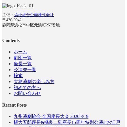
主催：
浜松総合企画株式会社
〒430-0942
静岡県浜松市中区元浜町257番地
Contents
ホーム
劇団一覧
座長一覧
公演先一覧
検索
大衆演劇の楽しみ方
初めての方へ
お問い合わせ
Recent Posts
九州演劇協会 全国座長大会 2026.8/19
橘大五郎座長&橘良二副座長15周年特別公演inお江戸