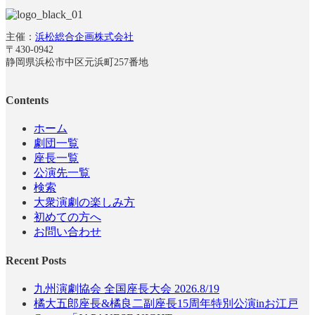
主催：
浜松総合企画株式会社
〒430-0942
静岡県浜松市中区元浜町257番地
Contents
ホーム
劇団一覧
座長一覧
公演先一覧
検索
大衆演劇の楽しみ方
初めての方へ
お問い合わせ
Recent Posts
九州演劇協会 全国座長大会 2026.8/19
橘大五郎座長&橘良二副座長15周年特別公演inお江戸