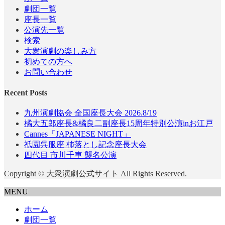
劇団一覧
座長一覧
公演先一覧
検索
大衆演劇の楽しみ方
初めての方へ
お問い合わせ
Recent Posts
九州演劇協会 全国座長大会 2026.8/19
橘大五郎座長&橘良二副座長15周年特別公演inお江戸
Cannes「JAPANESE NIGHT」
祇園呉服座 柿落とし記念座長大会
四代目 市川千車 襲名公演
Copyright © 大衆演劇公式サイト All Rights Reserved.
MENU
ホーム
劇団一覧