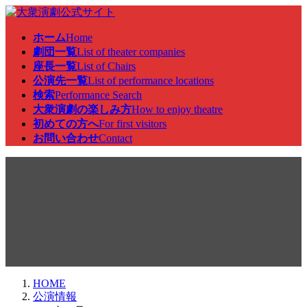
コ
ナ
ン
ビ
ホーム
Home
テ
ゲ
劇団一覧
List of theater companies
ン
ー
座長一覧
List of Chairs
ツ
シ
公演先一覧
List of performance locations
へ
ョ
検索
Performance Search
ス
ン
大衆演劇の楽しみ方
How to enjoy theatre
キ
に
初めての方へ
For first visitors
ッ
移
お問い合わせ
Contact
プ
動
公演情報
HOME
公演情報