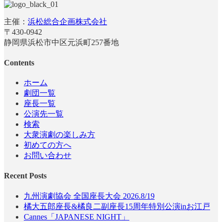
主催：
浜松総合企画株式会社
〒430-0942
静岡県浜松市中区元浜町257番地
Contents
ホーム
劇団一覧
座長一覧
公演先一覧
検索
大衆演劇の楽しみ方
初めての方へ
お問い合わせ
Recent Posts
九州演劇協会 全国座長大会 2026.8/19
橘大五郎座長&橘良二副座長15周年特別公演inお江戸
Cannes「JAPANESE NIGHT」