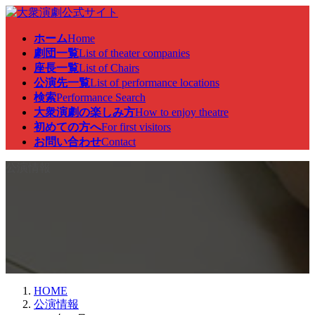
コ
ナ
ン
ビ
ホーム
Home
テ
ゲ
劇団一覧
List of theater companies
ン
ー
座長一覧
List of Chairs
ツ
シ
公演先一覧
List of performance locations
へ
ョ
検索
Performance Search
ス
ン
大衆演劇の楽しみ方
How to enjoy theatre
キ
に
初めての方へ
For first visitors
ッ
移
お問い合わせ
Contact
プ
動
公演情報
HOME
公演情報