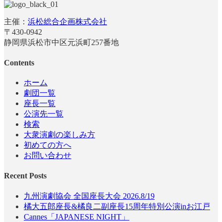
主催：
浜松総合企画株式会社
〒430-0942
静岡県浜松市中区元浜町257番地
Contents
ホーム
劇団一覧
座長一覧
公演先一覧
検索
大衆演劇の楽しみ方
初めての方へ
お問い合わせ
Recent Posts
九州演劇協会 全国座長大会 2026.8/19
橘大五郎座長&橘良二副座長15周年特別公演inお江戸
Cannes「JAPANESE NIGHT」