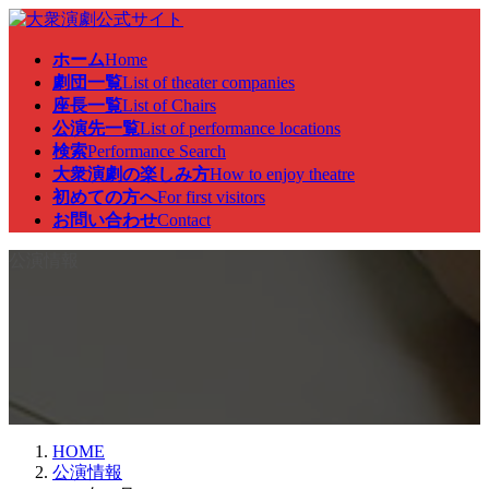
コ
ナ
ン
ビ
ホーム
Home
テ
ゲ
劇団一覧
List of theater companies
ン
ー
座長一覧
List of Chairs
ツ
シ
公演先一覧
List of performance locations
へ
ョ
検索
Performance Search
ス
ン
大衆演劇の楽しみ方
How to enjoy theatre
キ
に
初めての方へ
For first visitors
ッ
移
お問い合わせ
Contact
プ
動
公演情報
HOME
公演情報