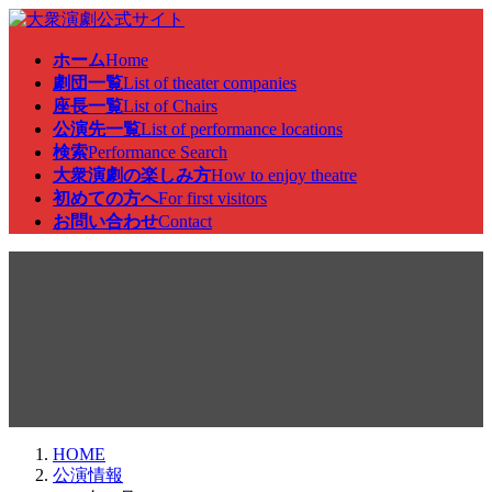
コ
ナ
ン
ビ
ホーム
Home
テ
ゲ
劇団一覧
List of theater companies
ン
ー
座長一覧
List of Chairs
ツ
シ
公演先一覧
List of performance locations
へ
ョ
検索
Performance Search
ス
ン
大衆演劇の楽しみ方
How to enjoy theatre
キ
に
初めての方へ
For first visitors
ッ
移
お問い合わせ
Contact
プ
動
公演情報
HOME
公演情報