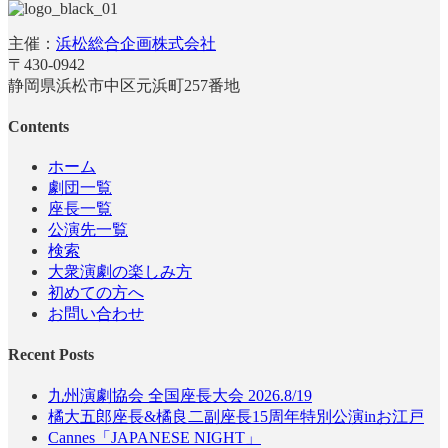
主催：
浜松総合企画株式会社
〒430-0942
静岡県浜松市中区元浜町257番地
Contents
ホーム
劇団一覧
座長一覧
公演先一覧
検索
大衆演劇の楽しみ方
初めての方へ
お問い合わせ
Recent Posts
九州演劇協会 全国座長大会 2026.8/19
橘大五郎座長&橘良二副座長15周年特別公演inお江戸
Cannes「JAPANESE NIGHT」