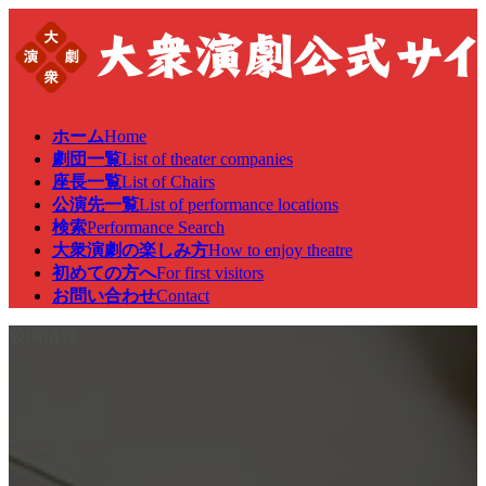
コ
ナ
ン
ビ
テ
ゲ
ン
ー
ツ
シ
へ
ョ
ホーム
Home
ス
ン
劇団一覧
List of theater companies
キ
に
座長一覧
List of Chairs
ッ
移
公演先一覧
List of performance locations
プ
動
検索
Performance Search
大衆演劇の楽しみ方
How to enjoy theatre
初めての方へ
For first visitors
お問い合わせ
Contact
公演情報