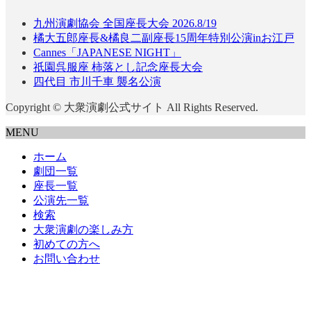
九州演劇協会 全国座長大会 2026.8/19
橘大五郎座長&橘良二副座長15周年特別公演inお江戸
Cannes「JAPANESE NIGHT」
祇園呉服座 柿落とし記念座長大会
四代目 市川千車 襲名公演
Copyright © 大衆演劇公式サイト All Rights Reserved.
MENU
ホーム
劇団一覧
座長一覧
公演先一覧
検索
大衆演劇の楽しみ方
初めての方へ
お問い合わせ