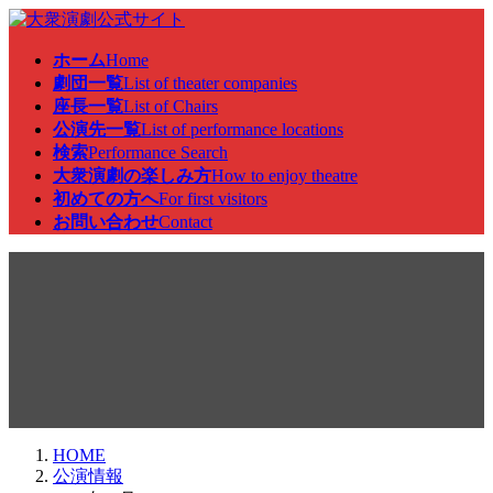
コ
ナ
ン
ビ
ホーム
Home
テ
ゲ
劇団一覧
List of theater companies
ン
ー
座長一覧
List of Chairs
ツ
シ
公演先一覧
List of performance locations
へ
ョ
検索
Performance Search
ス
ン
大衆演劇の楽しみ方
How to enjoy theatre
キ
に
初めての方へ
For first visitors
ッ
移
お問い合わせ
Contact
プ
動
公演情報
HOME
公演情報