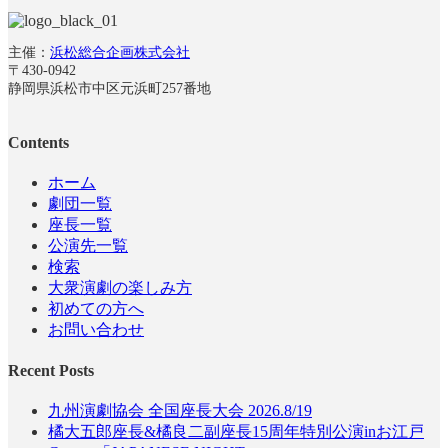
主催：
浜松総合企画株式会社
〒430-0942
静岡県浜松市中区元浜町257番地
Contents
ホーム
劇団一覧
座長一覧
公演先一覧
検索
大衆演劇の楽しみ方
初めての方へ
お問い合わせ
Recent Posts
九州演劇協会 全国座長大会 2026.8/19
橘大五郎座長&橘良二副座長15周年特別公演inお江戸