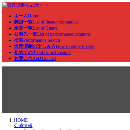
コ
ナ
ン
ビ
ホーム
Home
テ
ゲ
劇団一覧
List of theater companies
ン
ー
座長一覧
List of Chairs
ツ
シ
公演先一覧
List of performance locations
へ
ョ
検索
Performance Search
ス
ン
大衆演劇の楽しみ方
How to enjoy theatre
キ
に
初めての方へ
For first visitors
ッ
移
お問い合わせ
Contact
プ
動
公演情報
HOME
公演情報