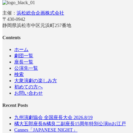
主催：
浜松総合企画株式会社
〒430-0942
静岡県浜松市中区元浜町257番地
Contents
ホーム
劇団一覧
座長一覧
公演先一覧
検索
大衆演劇の楽しみ方
初めての方へ
お問い合わせ
Recent Posts
九州演劇協会 全国座長大会 2026.8/19
橘大五郎座長&橘良二副座長15周年特別公演inお江戸
Cannes「JAPANESE NIGHT」