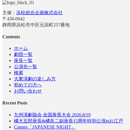
主催：
浜松総合企画株式会社
〒430-0942
静岡県浜松市中区元浜町257番地
Contents
ホーム
劇団一覧
座長一覧
公演先一覧
検索
大衆演劇の楽しみ方
初めての方へ
お問い合わせ
Recent Posts
九州演劇協会 全国座長大会 2026.8/19
橘大五郎座長&橘良二副座長15周年特別公演inお江戸
Cannes「JAPANESE NIGHT」