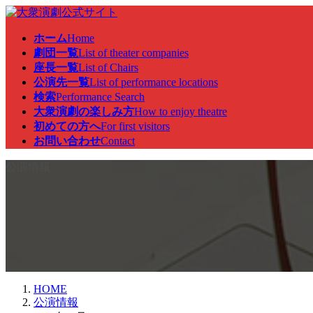
コ
ナ
ン
ビ
ホーム
Home
テ
ゲ
劇団一覧
List of theater companies
ン
ー
座長一覧
List of Chairs
ツ
シ
公演先一覧
List of performance locations
へ
ョ
検索
Performance Search
ス
ン
大衆演劇の楽しみ方
How to enjoy theatre
キ
に
初めての方へ
For first visitors
ッ
移
お問い合わせ
Contact
プ
動
公演情報
HOME
公演情報