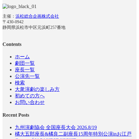
主催：
浜松総合企画株式会社
〒430-0942
静岡県浜松市中区元浜町257番地
Contents
ホーム
劇団一覧
座長一覧
公演先一覧
検索
大衆演劇の楽しみ方
初めての方へ
お問い合わせ
Recent Posts
九州演劇協会 全国座長大会 2026.8/19
橘大五郎座長&橘良二副座長15周年特別公演inお江戸