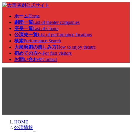
コ
ナ
ン
ビ
ホーム
Home
テ
ゲ
劇団一覧
List of theater companies
ン
ー
座長一覧
List of Chairs
ツ
シ
公演先一覧
List of performance locations
へ
ョ
検索
Performance Search
ス
ン
大衆演劇の楽しみ方
How to enjoy theatre
キ
に
初めての方へ
For first visitors
ッ
移
お問い合わせ
Contact
プ
動
公演情報
HOME
公演情報