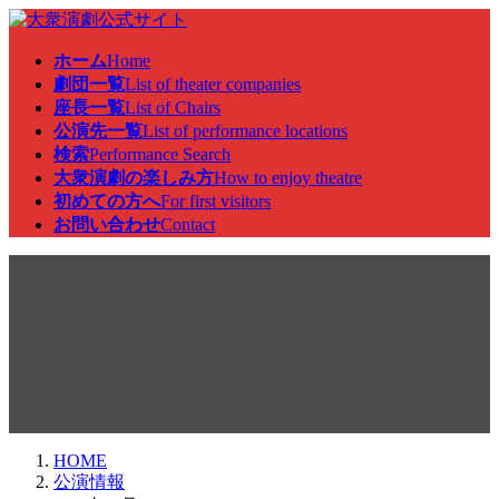
コ
ナ
ン
ビ
ホーム
Home
テ
ゲ
劇団一覧
List of theater companies
ン
ー
座長一覧
List of Chairs
ツ
シ
公演先一覧
List of performance locations
へ
ョ
検索
Performance Search
ス
ン
大衆演劇の楽しみ方
How to enjoy theatre
キ
に
初めての方へ
For first visitors
ッ
移
お問い合わせ
Contact
プ
動
公演情報
HOME
公演情報