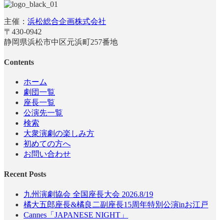
主催：
浜松総合企画株式会社
〒430-0942
静岡県浜松市中区元浜町257番地
Contents
ホーム
劇団一覧
座長一覧
公演先一覧
検索
大衆演劇の楽しみ方
初めての方へ
お問い合わせ
Recent Posts
九州演劇協会 全国座長大会 2026.8/19
橘大五郎座長&橘良二副座長15周年特別公演inお江戸
Cannes「JAPANESE NIGHT」