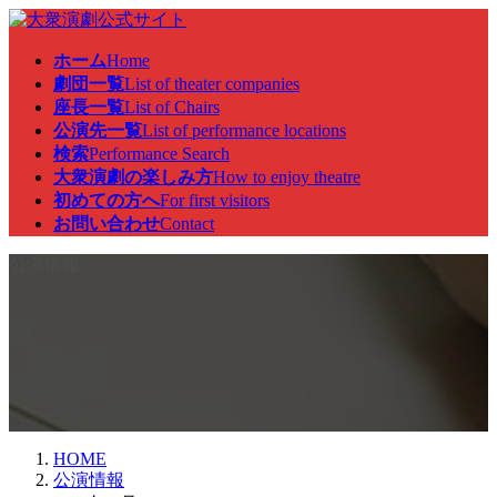
コ
ナ
ン
ビ
ホーム
Home
テ
ゲ
劇団一覧
List of theater companies
ン
ー
座長一覧
List of Chairs
ツ
シ
公演先一覧
List of performance locations
へ
ョ
検索
Performance Search
ス
ン
大衆演劇の楽しみ方
How to enjoy theatre
キ
に
初めての方へ
For first visitors
ッ
移
お問い合わせ
Contact
プ
動
公演情報
HOME
公演情報