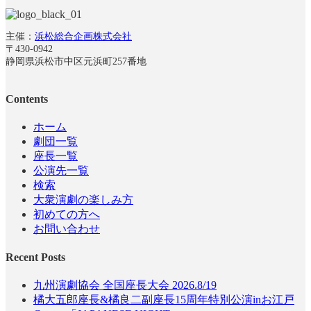
主催：
浜松総合企画株式会社
〒430-0942
静岡県浜松市中区元浜町257番地
Contents
ホーム
劇団一覧
座長一覧
公演先一覧
検索
大衆演劇の楽しみ方
初めての方へ
お問い合わせ
Recent Posts
九州演劇協会 全国座長大会 2026.8/19
橘大五郎座長&橘良二副座長15周年特別公演inお江戸