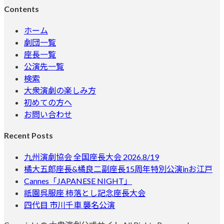
Contents
ホーム
劇団一覧
座長一覧
公演先一覧
検索
大衆演劇の楽しみ方
初めての方へ
お問い合わせ
Recent Posts
九州演劇協会 全国座長大会 2026.8/19
橘大五郎座長&橘良二副座長15周年特別公演inお江戸
Cannes「JAPANESE NIGHT」
祇園呉服座 柿落とし記念座長大会
四代目 市川千車 襲名公演