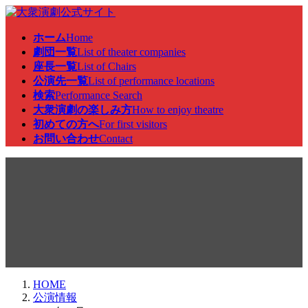
コ
ナ
ン
ビ
ホーム
Home
テ
ゲ
劇団一覧
List of theater companies
ン
ー
座長一覧
List of Chairs
ツ
シ
公演先一覧
List of performance locations
へ
ョ
検索
Performance Search
ス
ン
大衆演劇の楽しみ方
How to enjoy theatre
キ
に
初めての方へ
For first visitors
ッ
移
お問い合わせ
Contact
プ
動
公演情報
HOME
公演情報