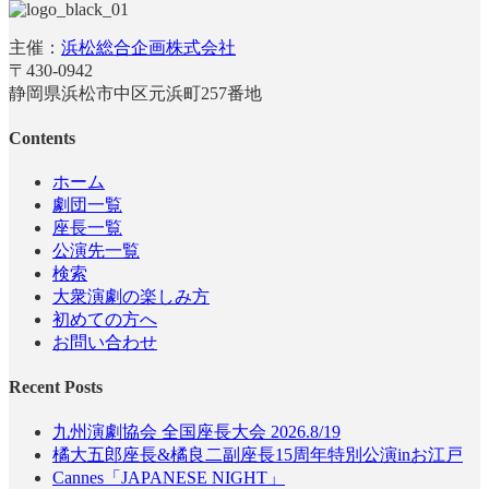
主催：
浜松総合企画株式会社
〒430-0942
静岡県浜松市中区元浜町257番地
Contents
ホーム
劇団一覧
座長一覧
公演先一覧
検索
大衆演劇の楽しみ方
初めての方へ
お問い合わせ
Recent Posts
九州演劇協会 全国座長大会 2026.8/19
橘大五郎座長&橘良二副座長15周年特別公演inお江戸
Cannes「JAPANESE NIGHT」