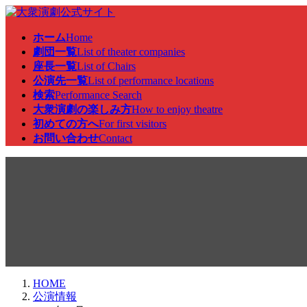
コ
ナ
ン
ビ
ホーム
Home
テ
ゲ
劇団一覧
List of theater companies
ン
ー
座長一覧
List of Chairs
ツ
シ
公演先一覧
List of performance locations
へ
ョ
検索
Performance Search
ス
ン
大衆演劇の楽しみ方
How to enjoy theatre
キ
に
初めての方へ
For first visitors
ッ
移
お問い合わせ
Contact
プ
動
公演情報
HOME
公演情報