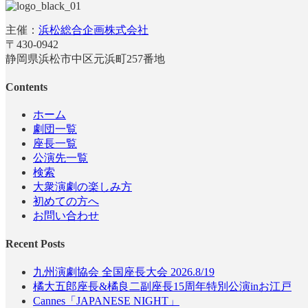
主催：
浜松総合企画株式会社
〒430-0942
静岡県浜松市中区元浜町257番地
Contents
ホーム
劇団一覧
座長一覧
公演先一覧
検索
大衆演劇の楽しみ方
初めての方へ
お問い合わせ
Recent Posts
九州演劇協会 全国座長大会 2026.8/19
橘大五郎座長&橘良二副座長15周年特別公演inお江戸
Cannes「JAPANESE NIGHT」