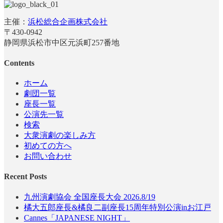
主催：
浜松総合企画株式会社
〒430-0942
静岡県浜松市中区元浜町257番地
Contents
ホーム
劇団一覧
座長一覧
公演先一覧
検索
大衆演劇の楽しみ方
初めての方へ
お問い合わせ
Recent Posts
九州演劇協会 全国座長大会 2026.8/19
橘大五郎座長&橘良二副座長15周年特別公演inお江戸
Cannes「JAPANESE NIGHT」