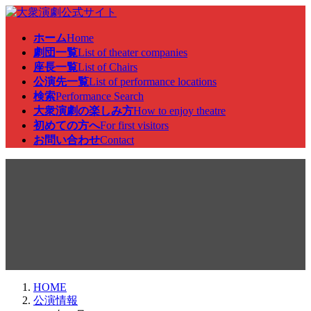
コ
ナ
ン
ビ
ホーム
Home
テ
ゲ
劇団一覧
List of theater companies
ン
ー
座長一覧
List of Chairs
ツ
シ
公演先一覧
List of performance locations
へ
ョ
検索
Performance Search
ス
ン
大衆演劇の楽しみ方
How to enjoy theatre
キ
に
初めての方へ
For first visitors
ッ
移
お問い合わせ
Contact
プ
動
公演情報
HOME
公演情報