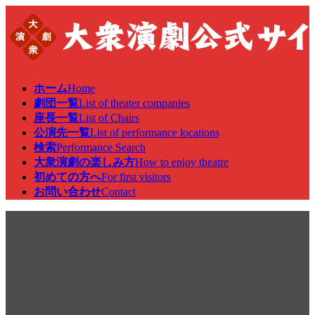
コ
ナ
ン
ビ
テ
ゲ
ン
ー
ツ
シ
へ
ョ
ホーム
Home
ス
ン
劇団一覧
List of theater companies
キ
に
座長一覧
List of Chairs
ッ
移
公演先一覧
List of performance locations
プ
動
検索
Performance Search
大衆演劇の楽しみ方
How to enjoy theatre
初めての方へ
For first visitors
お問い合わせ
Contact
公演情報