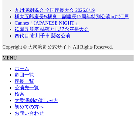
九州演劇協会 全国座長大会 2026.8/19
橘大五郎座長&橘良二副座長15周年特別公演inお江戸
Cannes「JAPANESE NIGHT」
祇園呉服座 柿落とし記念座長大会
四代目 市川千車 襲名公演
Copyright © 大衆演劇公式サイト All Rights Reserved.
MENU
ホーム
劇団一覧
座長一覧
公演先一覧
検索
大衆演劇の楽しみ方
初めての方へ
お問い合わせ