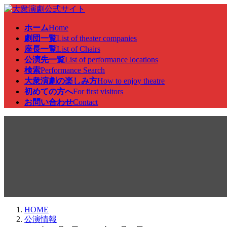
コ
ナ
ン
ビ
ホーム
Home
テ
ゲ
劇団一覧
List of theater companies
ン
ー
座長一覧
List of Chairs
ツ
シ
公演先一覧
List of performance locations
へ
ョ
検索
Performance Search
ス
ン
大衆演劇の楽しみ方
How to enjoy theatre
キ
に
初めての方へ
For first visitors
ッ
移
お問い合わせ
Contact
プ
動
公演情報
HOME
公演情報