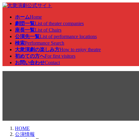
コ
ナ
ン
ビ
ホーム
Home
テ
ゲ
劇団一覧
List of theater companies
ン
ー
座長一覧
List of Chairs
ツ
シ
公演先一覧
List of performance locations
へ
ョ
検索
Performance Search
ス
ン
大衆演劇の楽しみ方
How to enjoy theatre
キ
に
初めての方へ
For first visitors
ッ
移
お問い合わせ
Contact
プ
動
公演情報
HOME
公演情報