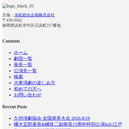
主催：
浜松総合企画株式会社
〒430-0942
静岡県浜松市中区元浜町257番地
Contents
ホーム
劇団一覧
座長一覧
公演先一覧
検索
大衆演劇の楽しみ方
初めての方へ
お問い合わせ
Recent Posts
九州演劇協会 全国座長大会 2026.8/19
橘大五郎座長&橘良二副座長15周年特別公演inお江戸