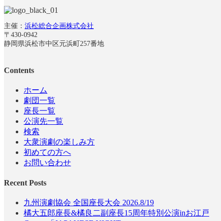
主催：
浜松総合企画株式会社
〒430-0942
静岡県浜松市中区元浜町257番地
Contents
ホーム
劇団一覧
座長一覧
公演先一覧
検索
大衆演劇の楽しみ方
初めての方へ
お問い合わせ
Recent Posts
九州演劇協会 全国座長大会 2026.8/19
橘大五郎座長&橘良二副座長15周年特別公演inお江戸