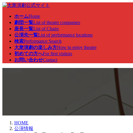
コ
ナ
ン
ビ
ホーム
Home
テ
ゲ
劇団一覧
List of theater companies
ン
ー
座長一覧
List of Chairs
ツ
シ
公演先一覧
List of performance locations
へ
ョ
検索
Performance Search
ス
ン
大衆演劇の楽しみ方
How to enjoy theatre
キ
に
初めての方へ
For first visitors
ッ
移
お問い合わせ
Contact
プ
動
公演情報
HOME
公演情報