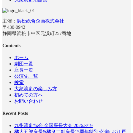
主催：
浜松総合企画株式会社
〒430-0942
静岡県浜松市中区元浜町257番地
Contents
ホーム
劇団一覧
座長一覧
公演先一覧
検索
大衆演劇の楽しみ方
初めての方へ
お問い合わせ
Recent Posts
九州演劇協会 全国座長大会 2026.8/19
橘大五郎座長&橘良二副座長15周年特別公演inお江戸