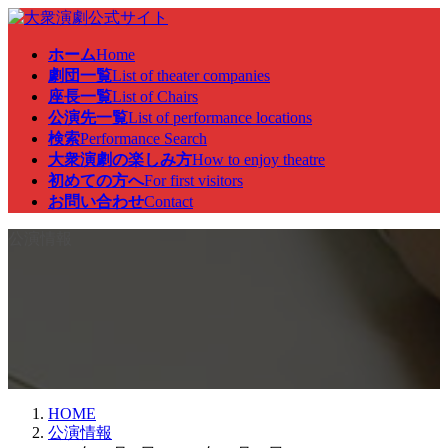
コ
ナ
ン
ビ
ホーム
Home
テ
ゲ
劇団一覧
List of theater companies
ン
ー
座長一覧
List of Chairs
ツ
シ
公演先一覧
List of performance locations
へ
ョ
検索
Performance Search
ス
ン
大衆演劇の楽しみ方
How to enjoy theatre
キ
に
初めての方へ
For first visitors
ッ
移
お問い合わせ
Contact
プ
動
公演情報
HOME
公演情報