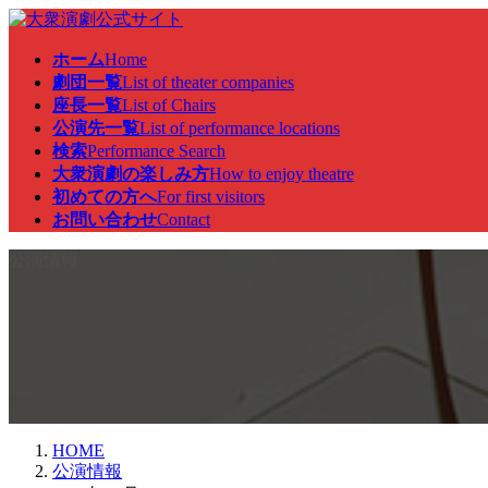
コ
ナ
ン
ビ
ホーム
Home
テ
ゲ
劇団一覧
List of theater companies
ン
ー
座長一覧
List of Chairs
ツ
シ
公演先一覧
List of performance locations
へ
ョ
検索
Performance Search
ス
ン
大衆演劇の楽しみ方
How to enjoy theatre
キ
に
初めての方へ
For first visitors
ッ
移
お問い合わせ
Contact
プ
動
公演情報
HOME
公演情報