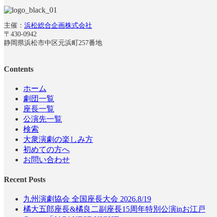
主催：
浜松総合企画株式会社
〒430-0942
静岡県浜松市中区元浜町257番地
Contents
ホーム
劇団一覧
座長一覧
公演先一覧
検索
大衆演劇の楽しみ方
初めての方へ
お問い合わせ
Recent Posts
九州演劇協会 全国座長大会 2026.8/19
橘大五郎座長&橘良二副座長15周年特別公演inお江戸